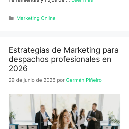
herramientas y flujos de …
Leer más
Categorías
Marketing Online
Estrategias de Marketing para
despachos profesionales en
2026
29 de junio de 2026
por
Germán Piñeiro