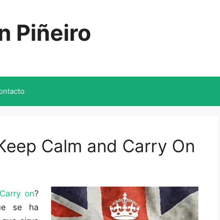
n Piñeiro
ontacto
 Keep Calm and Carry On
Carry on
?
ue se ha