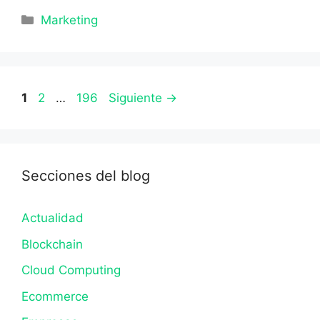
Categorías
Marketing
Página
Página
Página
1
2
…
196
Siguiente
→
Secciones del blog
Actualidad
Blockchain
Cloud Computing
Ecommerce