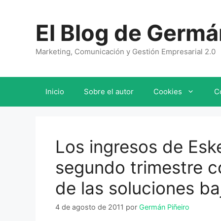
Saltar
al
El Blog de Germá
contenido
Marketing, Comunicación y Gestión Empresarial 2.0
Inicio
Sobre el autor
Cookies
C
Los ingresos de Esk
segundo trimestre c
de las soluciones b
4 de agosto de 2011
por
Germán Piñeiro