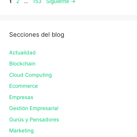
Página
Página
Página
1
2
…
153
Siguiente
→
Secciones del blog
Actualidad
Blockchain
Cloud Computing
Ecommerce
Empresas
Gestión Empresarial
Gurús y Pensadores
Marketing