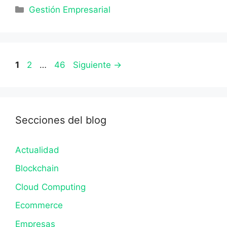
Categorías
Gestión Empresarial
Página
Página
Página
1
2
…
46
Siguiente
→
Secciones del blog
Actualidad
Blockchain
Cloud Computing
Ecommerce
Empresas