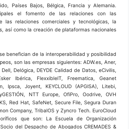
ido, Países Bajos, Bélgica, Francia y Alemania.
cipales el fomento de las relaciones con las
e las relaciones comerciales y tecnológicas, la
as, así como la creación de plataformas nacionales
e benefician de la interoperabilidad y posibilidad
opeos, son las empresas siguientes: ADW.es, Aner,
Dell, Delógica, DEYDE Calidad de Datos, eCivilis,
sker Ibérica, FlexxibleIT, Freematica, Geanet
on, Ipsca, Joyent, KEYCLOUD (APGISA), Litebi,
myGESTIÓN, NTT Europe, OfiPro, Oodrive, OVH
 Red Hat, SafeNet, Secure File, Segura Duran
mon Company, TribalOS y Zyncro Tech. EuroCloud
oríficos que son: La Escuela de Organización
oyo, Socio del Despacho de Abogados CREMADES &