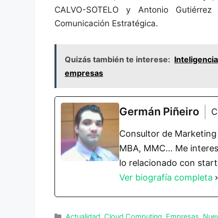
CALVO-SOTELO y Antonio Gutiérrez R
Comunicación Estratégica.
Quizás también te interese:
Inteligenci
empresas
Germán Piñeiro
C
Consultor de Marketing 
MBA, MMC... Me interesa
lo relacionado con star
Ver biografía completa
Categorías
Actualidad
,
Cloud Computing
,
Empresas
,
Nuev