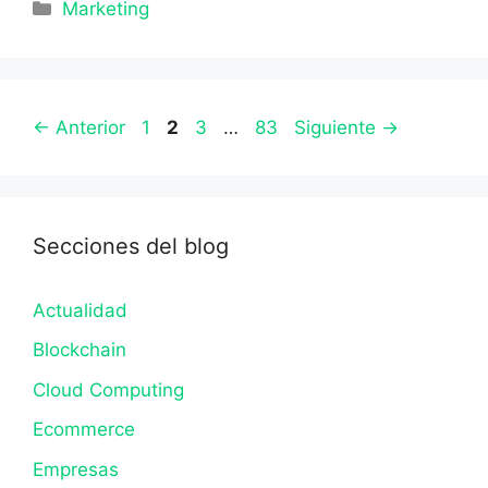
Categorías
Marketing
Página
Página
Página
Página
←
Anterior
1
2
3
…
83
Siguiente
→
Secciones del blog
Actualidad
Blockchain
Cloud Computing
Ecommerce
Empresas