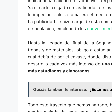
indicaban la calidad o el atractivo del p
Ya el cartel colgado en las tiendas de lo
lo impedían, sólo la fama era el medio m
La publicidad se hizo cargo de esta com
de población, empleando los
nuevos medi
Hasta la llegada del final de la Segun
tropas y de materiales, obligo a estudi
cual debía de ser el envase, donde distr
desarrollo cada vez más intenso de
una 
más estudiados y elaborados
.
Quizás también te interese:
¿Estamos as
Todo este trayecto que hemos narrado, h
nos ha alejado de los clientes, de los c