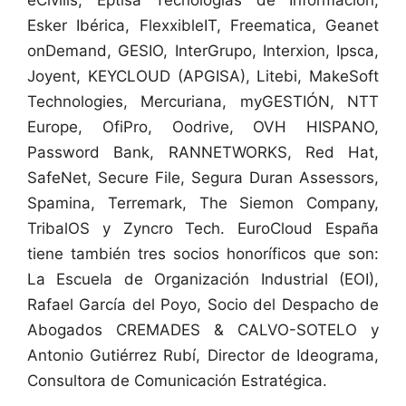
eCivilis, Eptisa Tecnologías de Información,
Esker Ibérica, FlexxibleIT, Freematica, Geanet
onDemand, GESIO, InterGrupo, Interxion, Ipsca,
Joyent, KEYCLOUD (APGISA), Litebi, MakeSoft
Technologies, Mercuriana, myGESTIÓN, NTT
Europe, OfiPro, Oodrive, OVH HISPANO,
Password Bank, RANNETWORKS, Red Hat,
SafeNet, Secure File, Segura Duran Assessors,
Spamina, Terremark, The Siemon Company,
TribalOS y Zyncro Tech. EuroCloud España
tiene también tres socios honoríficos que son:
La Escuela de Organización Industrial (EOI),
Rafael García del Poyo, Socio del Despacho de
Abogados CREMADES & CALVO-SOTELO y
Antonio Gutiérrez Rubí, Director de Ideograma,
Consultora de Comunicación Estratégica.