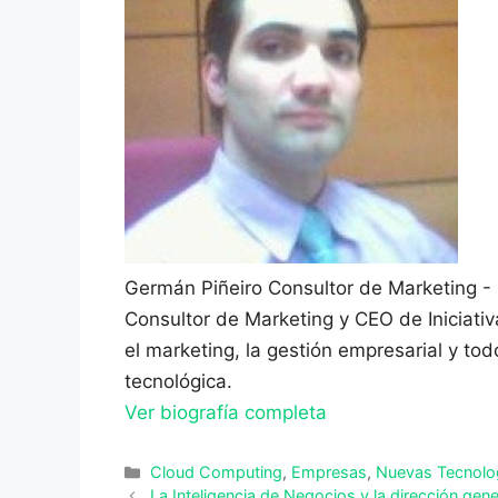
Germán Piñeiro
Consultor de Marketing -
Consultor de Marketing y CEO de Iniciati
el marketing, la gestión empresarial y to
tecnológica.
Ver biografía completa
Categorías
Cloud Computing
,
Empresas
,
Nuevas Tecnolo
La Inteligencia de Negocios y la dirección gene