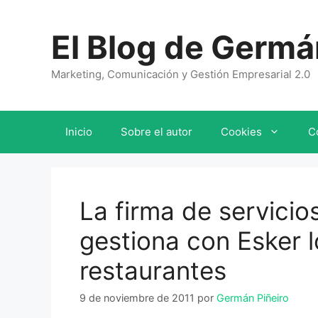
Saltar
al
El Blog de Germá
contenido
Marketing, Comunicación y Gestión Empresarial 2.0
Inicio
Sobre el autor
Cookies
C
La firma de servici
gestiona con Esker 
restaurantes
9 de noviembre de 2011
por
Germán Piñeiro