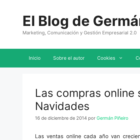
Saltar
al
El Blog de Germá
contenido
Marketing, Comunicación y Gestión Empresarial 2.0
Inicio
Sobre el autor
Cookies
C
Las compras online 
Navidades
16 de diciembre de 2014
por
Germán Piñeiro
Las ventas online cada año van creci