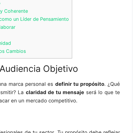
o
a y Coherente
e como un Líder de Pensamiento
laborar
nidad
los Cambios
y Audiencia Objetivo
r una marca personal es
definir tu propósito
. ¿Qué
nsmitir? La
claridad de tu mensaje
será lo que te
tacar en un mercado competitivo.
esionales de tu sector. Tu propósito debe reflejar