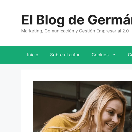
Saltar
al
El Blog de Germá
contenido
Marketing, Comunicación y Gestión Empresarial 2.0
Inicio
Sobre el autor
Cookies
C