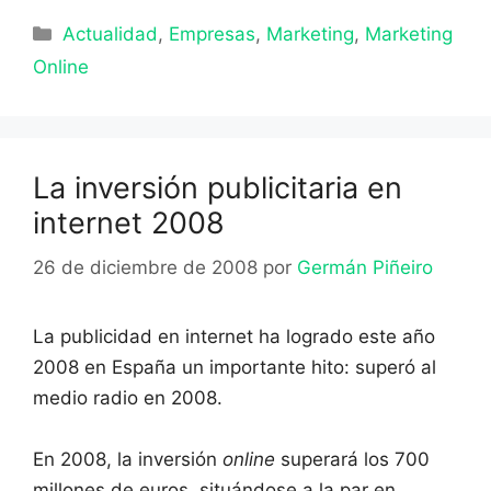
Categorías
Actualidad
,
Empresas
,
Marketing
,
Marketing
Online
La inversión publicitaria en
internet 2008
26 de diciembre de 2008
por
Germán Piñeiro
La publicidad en internet ha logrado este año
2008 en España un importante hito: superó al
medio radio en 2008.
En 2008, la inversión
online
superará los 700
millones de euros, situándose a la par en