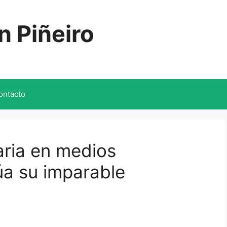
n Piñeiro
ontacto
taria en medios
úa su imparable