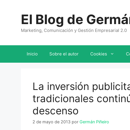
Saltar
al
El Blog de Germá
contenido
Marketing, Comunicación y Gestión Empresarial 2.0
Inicio
Sobre el autor
Cookies
C
La inversión publici
tradicionales contin
descenso
2 de mayo de 2013
por
Germán Piñeiro